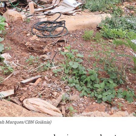
orah Marques/CBN Goiânia)