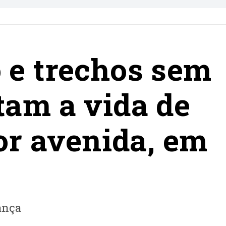
o e trechos sem
ltam a vida de
r avenida, em
ança