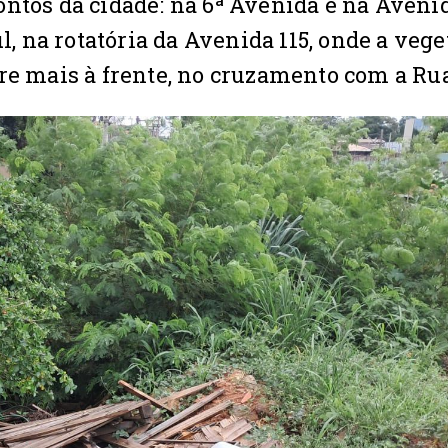
ntos da cidade: na 6ª Avenida e na Avenid
ul, na rotatória da Avenida 115, onde a veg
re mais à frente, no cruzamento com a Rua