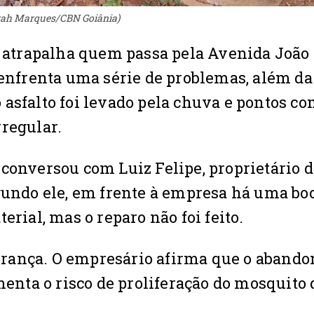
orah Marques/CBN Goiânia)
o atrapalha quem passa pela Avenida João 
 enfrenta uma série de problemas, além da
 asfalto foi levado pela chuva e pontos c
rregular.
 conversou com Luiz Felipe, proprietário 
egundo ele, em frente à empresa há uma bo
erial, mas o reparo não foi feito.
rança. O empresário afirma que o abando
menta o risco de proliferação do mosquito 