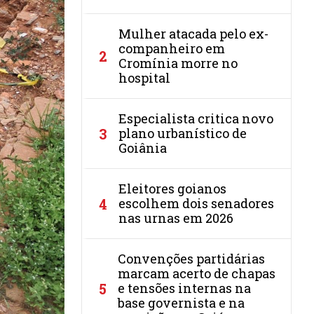
Mulher atacada pelo ex-
companheiro em
2
Cromínia morre no
hospital
Especialista critica novo
3
plano urbanístico de
Goiânia
Eleitores goianos
4
escolhem dois senadores
nas urnas em 2026
Convenções partidárias
marcam acerto de chapas
5
e tensões internas na
base governista e na