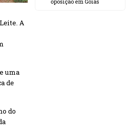
oposição em Goiás
Leite. A
om
de uma
ca de
no do
da