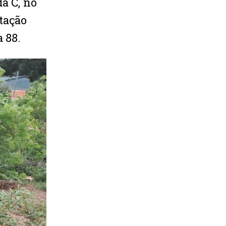
a C, no
etação
 88.