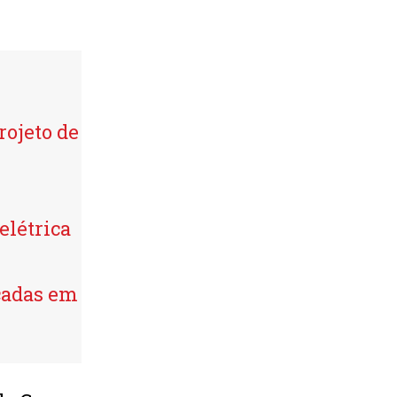
rojeto de
elétrica
lçadas em