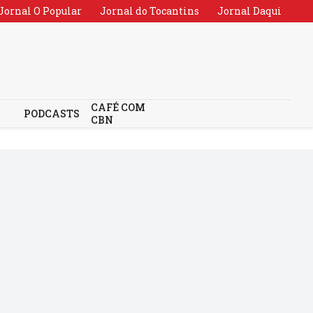
Jornal O Popular
Jornal do Tocantins
Jornal Daqui
CAFÉ COM
PODCASTS
CBN