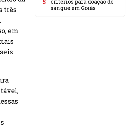
5
critérios para doação de
sangue em Goiás
 três
A
so, em
ciais
 seis
ura
tável,
dessas
os