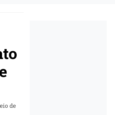
ato
e
eio de