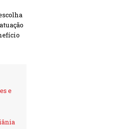
escolha
 atuação
nefício
es e
iânia