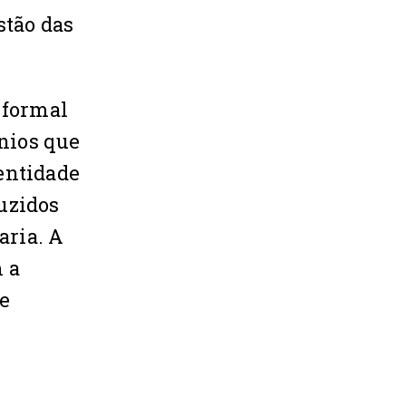
stão das
 formal
ênios que
entidade
uzidos
aria. A
 a
e