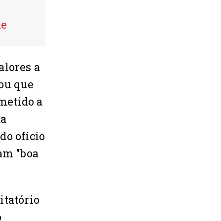
de
alores a
cou que
bmetido a
da
do ofício
ram "boa
itatório
o