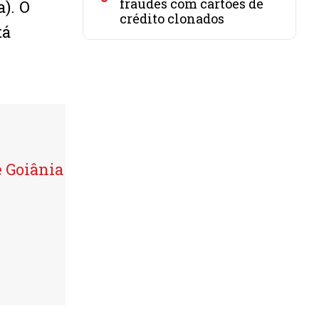
fraudes com cartões de
). O
crédito clonados
tá
 Goiânia