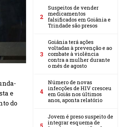
Suspeitos de vender
medicamentos
2
falsificados em Goiânia e
Trindade são presos
Goiânia terá ações
voltadas à prevenção e ao
3
combate à violência
contra a mulher durante
o mês de agosto
Número de novas
gunda-
infecções de HIV cresceu
4
sta e
em Goiás nos últimos
anos, aponta relatório
nto do
Jovem é preso suspeito de
integrar esquema de
5