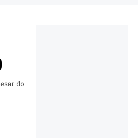
0
pesar do