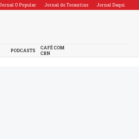
Jornal O Popular
Jornal do Tocantins
Jornal Daqui
CAFÉ COM
PODCASTS
CBN