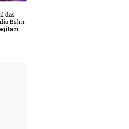
al das
dio Behn
 agitam