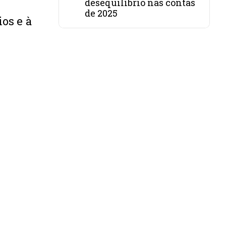
desequilíbrio nas contas
de 2025
os e à