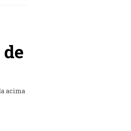
 de
da acima