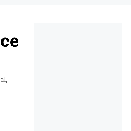
sce
al,