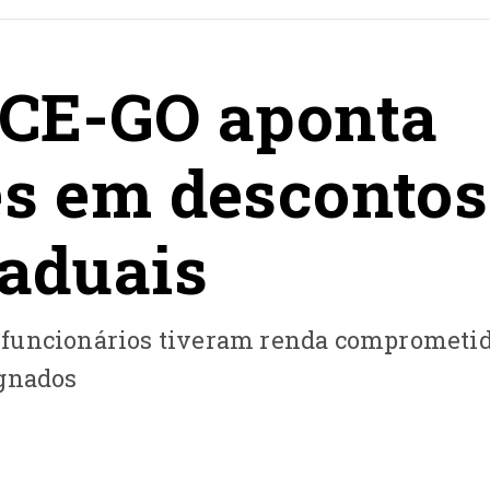
TCE-GO aponta
es em descontos
taduais
 funcionários tiveram renda comprometi
ignados