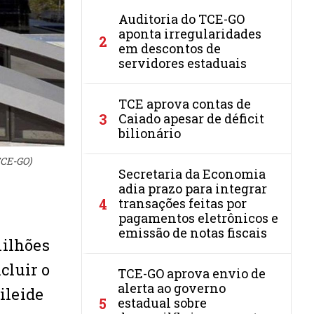
Auditoria do TCE-GO
aponta irregularidades
2
em descontos de
servidores estaduais
TCE aprova contas de
3
Caiado apesar de déficit
bilionário
TCE-GO)
Secretaria da Economia
adia prazo para integrar
4
transações feitas por
pagamentos eletrônicos e
emissão de notas fiscais
milhões
cluir o
TCE-GO aprova envio de
alerta ao governo
ileide
5
estadual sobre