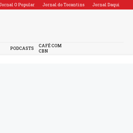
Jornal O Popular
Jornal do Tocantins
Jornal Daqui
CAFÉ COM
PODCASTS
CBN