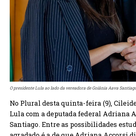
O presidente Lula ao lado da vereadora de Goiânia Aava Santiago
No Plural desta quinta-feira (9), Cilei
Lula com a deputada federal Adriana A
Santiago. Entre as possibilidades estu
agradado é a de que Adriana Accorsi d