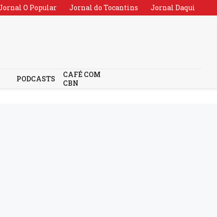
Jornal O Popular
Jornal do Tocantins
Jornal Daqui
CAFÉ COM
PODCASTS
CBN