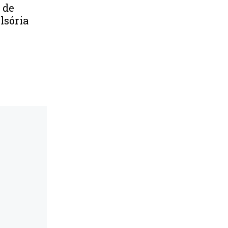
 de
lsória