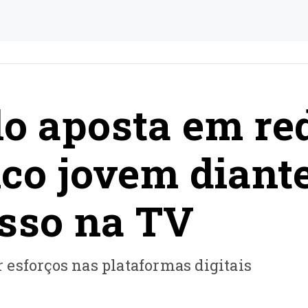
lo aposta em re
ico jovem diant
sso na TV
esforços nas plataformas digitais