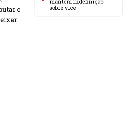
mantém indefinição
sobre vice
putar o
deixar