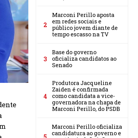
Marconi Perillo aposta
em redes sociais e
2
público jovem diante de
tempo escasso na TV
Base do governo
3
oficializa candidatos ao
Senado
Produtora Jacqueline
Zaiden é confirmada
4
como candidata a vice-
governadora na chapa de
idente
Marconi Perillo, do PSDB
a
em
Marconi Perillo oficializa
candidatura ao governo e
a
5