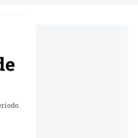
de
eríodo.