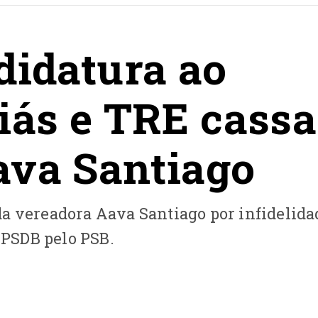
didatura ao
iás e TRE cassa
ava Santiago
a vereadora Aava Santiago por infidelida
o PSDB pelo PSB.