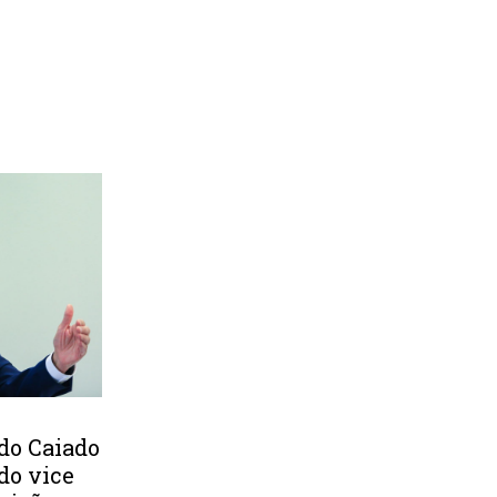
do Caiado
do vice