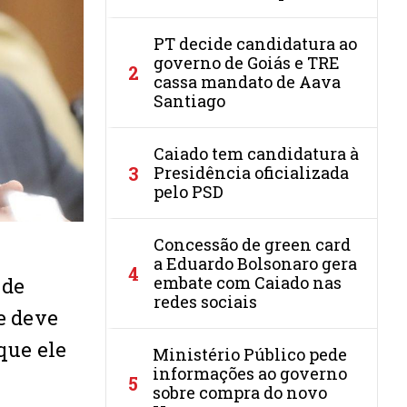
PT decide candidatura ao
governo de Goiás e TRE
2
cassa mandato de Aava
Santiago
Caiado tem candidatura à
3
Presidência oficializada
pelo PSD
Concessão de green card
a Eduardo Bolsonaro gera
4
embate com Caiado nas
 de
redes sociais
e deve
que ele
Ministério Público pede
informações ao governo
5
sobre compra do novo