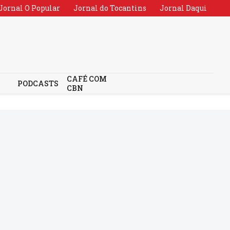
Jornal O Popular
Jornal do Tocantins
Jornal Daqui
CAFÉ COM
PODCASTS
CBN