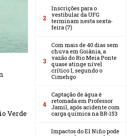
Inscrições para o
vestibular da UFG
2
terminam nesta sexta-
feira (7)
Com mais de 40 dias sem
chuva em Goiânia, a
vazão do Rio Meia Ponte
3
quase atinge nível
crítico I, segundo o
m
Cimehgo
Captação de água é
retomada em Professor
4
Jamil, após acidente com
io Verde
carga química na BR-153
Impactos do El Niño pode