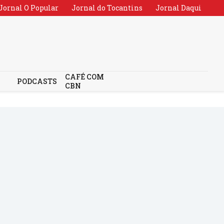
Jornal O Popular
Jornal do Tocantins
Jornal Daqui
CAFÉ COM
PODCASTS
CBN