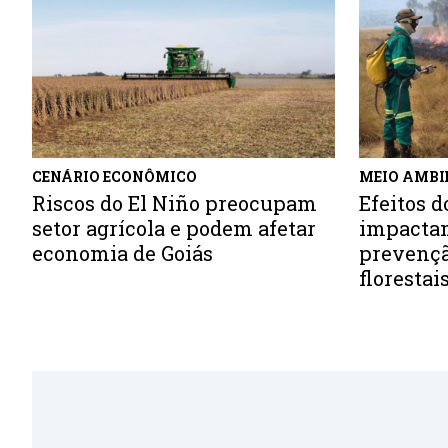
MEIO AMBI
CENÁRIO ECONÔMICO
Efeitos d
Riscos do El Niño preocupam
impacta
setor agrícola e podem afetar
prevençã
economia de Goiás
florestai